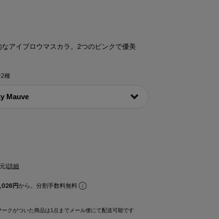
的なアイブロウマスカラ。2つのピンクで優美
全2種
元)
詳細
026円
から。分割手数料無料
マークがついた商品は1点までメール便にて配送可能です