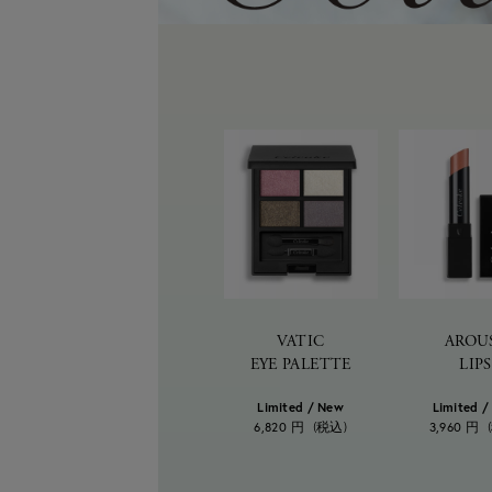
VATIC
AROU
EYE PALETTE
LIPS
Limited / New
Limited 
6,820
3,960
円
(税込)
円