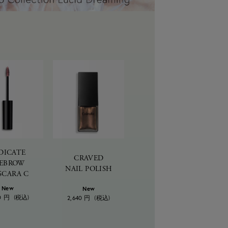
DICATE
CRAVED
YEBROW
NAIL POLISH
SCARA C
New
New
0
円
(税込)
2,640
円
(税込)