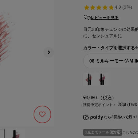
レビューを見る
目元の印象チェンジに効果
に、センシュアルに
カラー・タイプを選択する
¥3,080
（税込）
28pt
獲得予定ポイント：
(1%還
なら
3回払いで月々1,
221
1点までメール便対応
こちらの