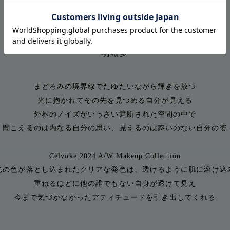
Lucid Dreaming
―明晰夢―
まどろみの境界線でたゆたいながら輝きを放つ
光に抱かれてその先を見つめる自分が見える
外界のノイズがいっさい遮断された空間の中で
聞こえるのは内なる自分の思い、
見えるのは惑いのない自分の姿
Celvoke 2024 A/W Makeup Collection
光の色が落とし込まれたクリアな発色は、
透けるように肌に溶け込
重ねるほどに他の誰でもない自身が透けて見え
今まで気づかなかった
アティチュードを引き出してくれる