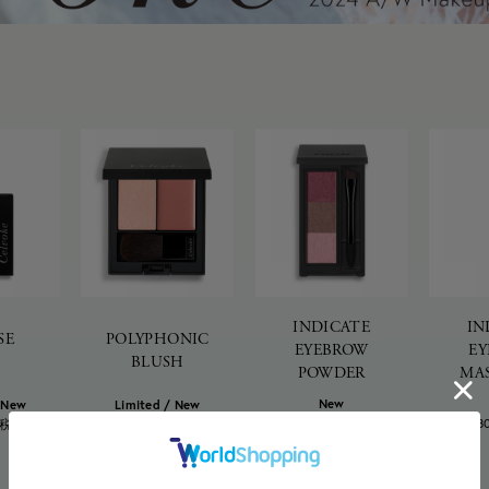
INDICATE
IN
SE
POLYPHONIC
EYEBROW
E
BLUSH
POWDER
MA
New
/ New
Limited / New
3,850
3,08
円
(税込)
5,390
(税込)
円
(税込)