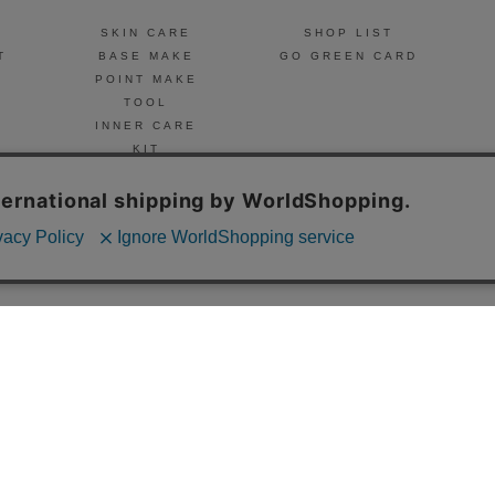
SKIN CARE
SHOP LIST
T
BASE MAKE
GO GREEN CARD
POINT MAKE
TOOL
INNER CARE
KIT
FRAGRANCE
NAIL
© Celvoke
GO GREEN MEMBER’S 公式アプリ
会員証の表示や新商品、キャンペーン情報、
お得なクーポンもこのアプリで。
Google Playでダウンロード
App Storeはこちら