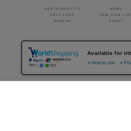
SUSTAINABILITY
NEWS
CELL LUXE
NEW ITEM LIS
MAKEUP
EVENT