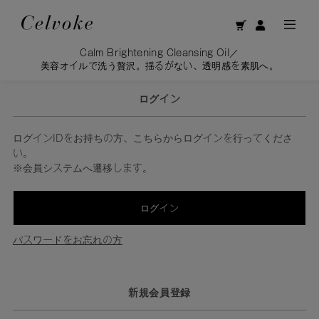
Calm Brightening Cleansing Oil／
美容オイルで洗う贅沢。揺るがない、透明感を素肌へ。
ログイン
ログインIDをお持ちの方、こちらからログインを行ってくださ
い。
※会員システムへ遷移します。
ログイン
パスワードをお忘れの方
新規会員登録